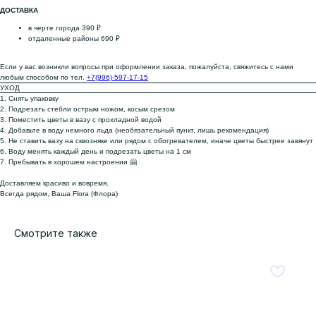
ДОСТАВКА
в черте города 390 ₽
отдаленные районы 690 ₽
Если у вас возникли вопросы при оформлении заказа, пожалуйста, свяжитесь с нами
любым способом по тел.
+7(996)-597-17-15
УХОД
1. Снять упаковку
2. Подрезать стебли острым ножом, косым срезом
3. Поместить цветы в вазу с прохладной водой
4. Добавьте в воду немного льда (необязательный пункт, лишь рекомендация)
5. Не ставить вазу на сквозняке или рядом с обогревателем, иначе цветы быстрее завянут
6. Воду менять каждый день и подрезать цветы на 1 см
7. Пребывать в хорошем настроении 🤗
Доставляем красиво и вовремя.
Всегда рядом, Ваша Flora (Флора)
Смотрите также