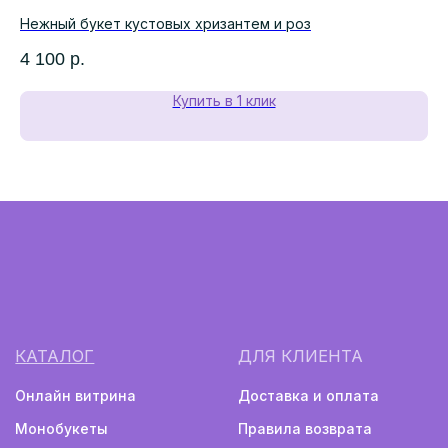
Нежный букет кустовых хризантем и роз
Бу
4 100
р.
5 
Купить в 1 клик
Монобукеты
Авторские букеты
Политика конфиденциальности
Информация не является публичной офертой
Разработка сайта
2024