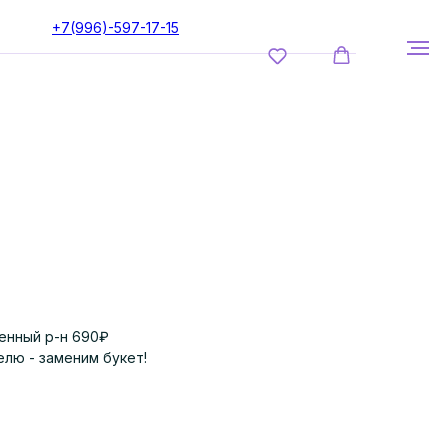
+7(996)-597-17-15
енный р-н 690₽
елю - заменим букет!