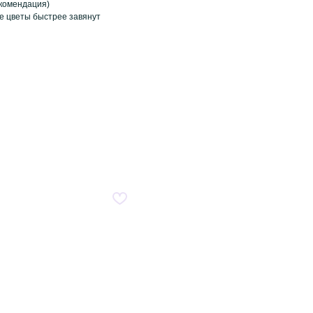
екомендация)
че цветы быстрее завянут