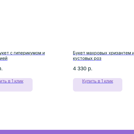
укет с гиперикумом и
Букет махровых хризантем 
зией
кустовых роз
р.
4 330
р.
ить в 1 клик
Купить в 1 клик