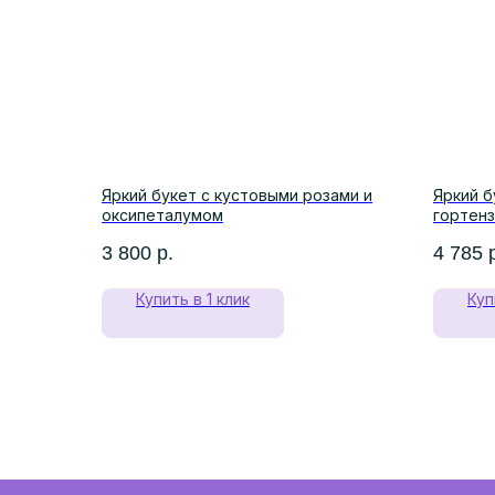
Яркий букет с кустовыми розами и
Яркий б
оксипеталумом
гортен
3 800
р.
4 785
Купить в 1 клик
Куп