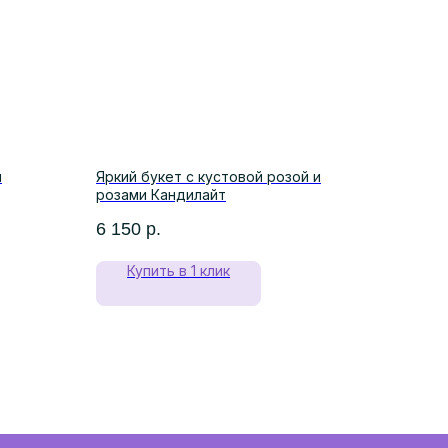
и
Яркий букет с кустовой розой и
розами Кандилайт
6 150
р.
Купить в 1 клик