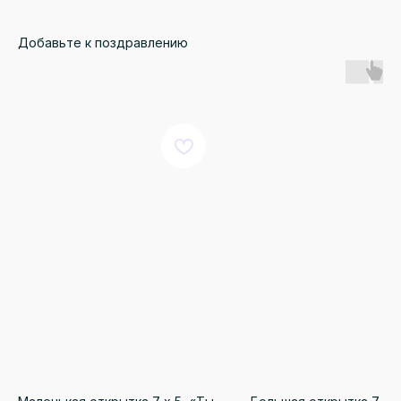
Добавьте к поздравлению
КАТАЛОГ
ДЛЯ КЛИЕНТА
Онлайн витрина
Доставка и оплата
Монобукеты
Правила возврата
Розы
Преимущества
Авторские букеты
Отзывы
О КОМПАНИИ
РЕКВИЗИТЫ
ИП Бадалов Ф.Р.
О нас
ИНН 661222924169
Наши гарантии
ОГРНИП 323665800166410
Цветы для бизнеса
totubadalov@mail.ru