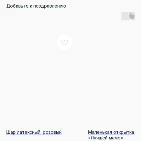
Добавьте к поздравлению
КАТАЛОГ
ДЛЯ КЛИЕНТА
Онлайн витрина
Доставка и оплата
Монобукеты
Правила возврата
Розы
Преимущества
Авторские букеты
Отзывы
Шар латексный, розовый
Маленькая открытка 7 х
«Лучшей маме»