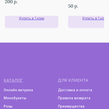
200
р.
О КОМПАНИИ
РЕКВИЗИТЫ
50
р.
ИП Бадалов Ф.Р.
О нас
ИНН 661222924169
Наши гарантии
Купить в 1 клик
Купить в 1 клик
ОГРНИП 323665800166410
Цветы для бизнеса
totubadalov@mail.ru
+7 (996) 597-17-15
г. Екатеринбург, ул. Куйбышева, 137
(напротив Шарташского рынка)
Ежедневно с 08:00 до 22:00
Монобукеты