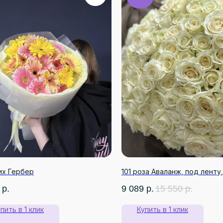
их Гербер
101 роза Аваланж, под ленту,
р.
9 089
р.
15 550
р.
пить в 1 клик
Купить в 1 клик