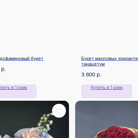
 дофаминовый букет
Букет махровых хризанте
танацетум
р.
3 800
р.
пить в 1 клик
Купить в 1 клик