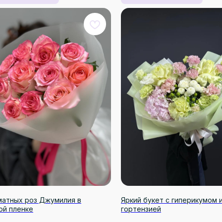
оматных роз Джумилия в
Яркий букет с гиперикумом 
ой пленке
гортензией