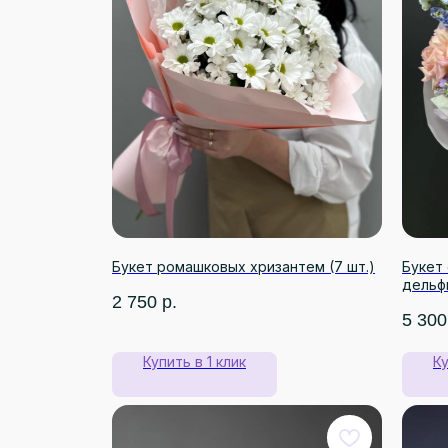
Букет ромашковых хризантем (7 шт.)
Букет 
дельф
2 750
р.
5 300
Купить в 1 клик
Ку