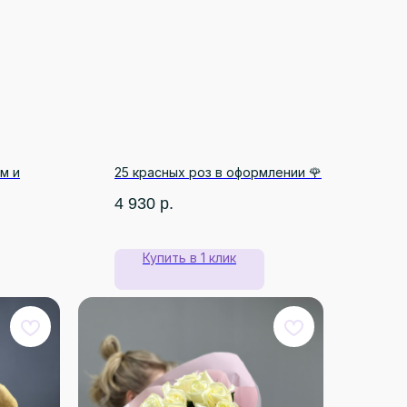
м и
25 красных роз в оформлении 🌹
4 930
р.
Купить в 1 клик