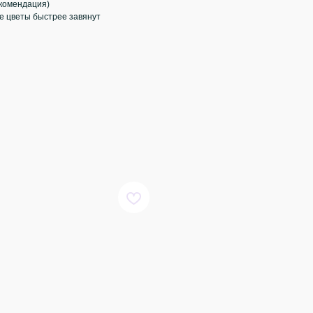
екомендация)
че цветы быстрее завянут