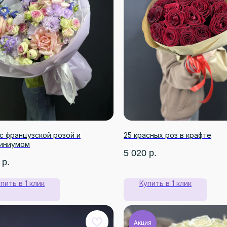
с французской розой и
25 красных роз в крафте
иниумом
5 020
р.
р.
пить в 1 клик
Купить в 1 клик
Акция