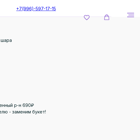
+7(996)-597-17-15
х шара
енный р-н 690₽
елю - заменим букет!