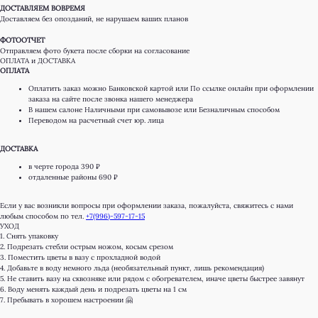
ДОСТАВЛЯЕМ ВОВРЕМЯ
Доставляем без опозданий, не нарушаем ваших планов
ФОТООТЧЕТ
Отправляем фото букета после сборки на согласование
ОПЛАТА и ДОСТАВКА
ОПЛАТА
Оплатить заказ можно Банковской картой или По ссылке онлайн при оформлении
заказа на сайте после звонка нашего менеджера
В нашем салоне Наличными при самовывозе или Безналичным способом
Переводом на расчетный счет юр. лица
ДОСТАВКА
в черте города 390 ₽
отдаленные районы 690 ₽
КАТАЛОГ
ДЛЯ КЛИЕНТА
Если у вас возникли вопросы при оформлении заказа, пожалуйста, свяжитесь с нами
любым способом по тел.
+7(996)-597-17-15
Онлайн витрина
Доставка и оплата
УХОД
1. Снять упаковку
Монобукеты
Правила возврата
2. Подрезать стебли острым ножом, косым срезом
3. Поместить цветы в вазу с прохладной водой
Розы
Преимущества
4. Добавьте в воду немного льда (необязательный пункт, лишь рекомендация)
Авторские букеты
Отзывы
5. Не ставить вазу на сквозняке или рядом с обогревателем, иначе цветы быстрее завянут
6. Воду менять каждый день и подрезать цветы на 1 см
7. Пребывать в хорошем настроении 🤗