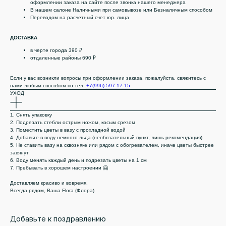
оформлении заказа на сайте после звонка нашего менеджера
В нашем салоне Наличными при самовывозе или Безналичным способом
Переводом на расчетный счет юр. лица
ДОСТАВКА
в черте города 390 ₽
отдаленные районы 690 ₽
Если у вас возникли вопросы при оформлении заказа, пожалуйста, свяжитесь с
нами любым способом по тел.
+7(996)-597-17-15
УХОД
1. Снять упаковку
2. Подрезать стебли острым ножом, косым срезом
3. Поместить цветы в вазу с прохладной водой
4. Добавьте в воду немного льда (необязательный пункт, лишь рекомендация)
5. Не ставить вазу на сквозняке или рядом с обогревателем, иначе цветы быстрее
завянут
6. Воду менять каждый день и подрезать цветы на 1 см
7. Пребывать в хорошем настроении 🤗
Доставляем красиво и вовремя.
Всегда рядом, Ваша Flora (Флора)
Добавьте к поздравлению