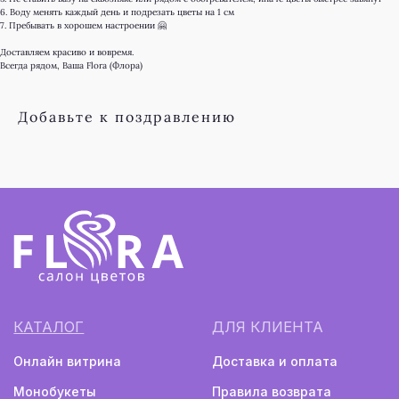
6. Воду менять каждый день и подрезать цветы на 1 см
7. Пребывать в хорошем настроении 🤗
О КОМПАНИИ
РЕКВИЗИТЫ
Доставляем красиво и вовремя.
ИП Бадалов Ф.Р.
О нас
Всегда рядом, Ваша Flora (Флора)
ИНН 661222924169
Наши гарантии
ОГРНИП 323665800166410
Цветы для бизнеса
Добавьте к поздравлению
totubadalov@mail.ru
+7 (996) 597-17-15
г. Екатеринбург, ул. Куйбышева, 137
(напротив Шарташского рынка)
Ежедневно с 08:00 до 22:00
Монобукеты