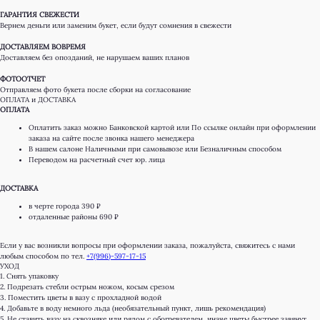
ГАРАНТИЯ СВЕЖЕСТИ
Вернем деньги или заменим букет, если будут сомнения в свежести
ДОСТАВЛЯЕМ ВОВРЕМЯ
Доставляем без опозданий, не нарушаем ваших планов
ФОТООТЧЕТ
Отправляем фото букета после сборки на согласование
ОПЛАТА и ДОСТАВКА
ОПЛАТА
Оплатить заказ можно Банковской картой или По ссылке онлайн при оформлении
заказа на сайте после звонка нашего менеджера
В нашем салоне Наличными при самовывозе или Безналичным способом
Переводом на расчетный счет юр. лица
ДОСТАВКА
в черте города 390 ₽
отдаленные районы 690 ₽
КАТАЛОГ
ДЛЯ КЛИЕНТА
Если у вас возникли вопросы при оформлении заказа, пожалуйста, свяжитесь с нами
Онлайн витрина
Доставка и оплата
любым способом по тел.
+7(996)-597-17-15
УХОД
Монобукеты
Правила возврата
1. Снять упаковку
2. Подрезать стебли острым ножом, косым срезом
Розы
Преимущества
3. Поместить цветы в вазу с прохладной водой
Авторские букеты
Отзывы
4. Добавьте в воду немного льда (необязательный пункт, лишь рекомендация)
5. Не ставить вазу на сквозняке или рядом с обогревателем, иначе цветы быстрее завянут