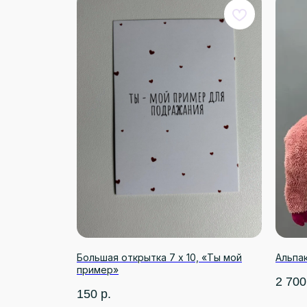
Большая открытка 7 х 10, «Ты мой
Альпак
пример»
2 700
150
р.