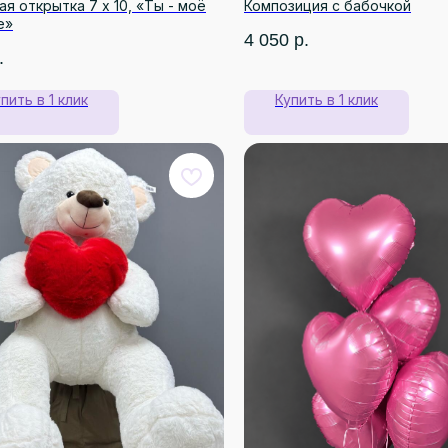
я открытка 7 х 10, «Ты - моё
Композиция с бабочкой
е»
4 050
р.
.
пить в 1 клик
Купить в 1 клик