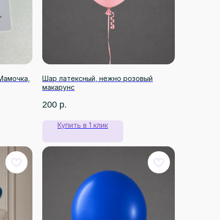
«Мамочка,
Шар латексный, нежно розовый
макарунс
200
р.
Купить в 1 клик