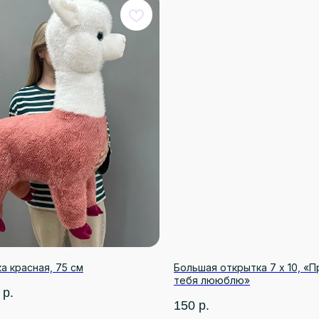
а красная, 75 см
Большая открытка 7 х 10, «
тебя лююблю»
р.
150
р.