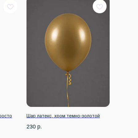
Просто
Шар латекс, хром темно-золотой
230
р.