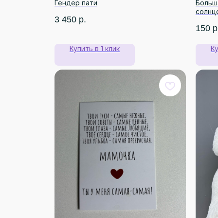
Гендер пати
Больша
солнц
3 450
р.
150
р
Купить в 1 клик
Ку