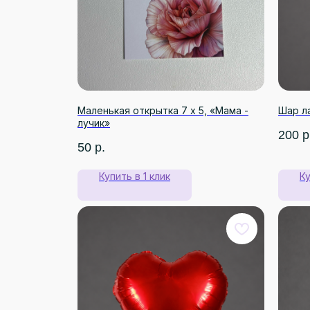
Маленькая открытка 7 х 5, «Мама -
Шар л
лучик»
200
р
50
р.
Купить в 1 клик
Ку