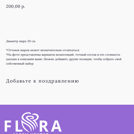
200,00
р.
В КОРЗИНУ
Диаметр шара 30 см
*Оттенок шаров может незначительно отличаться.
*На фото представлены варианты композиций, точный состав и его стоимость
указана в описании выше. Можно добавить другие позиции, чтобы собрать свой
собственный набор
КАТАЛОГ
ДЛЯ КЛИЕНТА
Онлайн витрина
Доставка и оплата
Добавьте к поздравлению
Монобукеты
Правила возврата
Розы
Преимущества
Авторские букеты
Отзывы
О КОМПАНИИ
РЕКВИЗИТЫ
ИП Бадалов Ф.Р.
О нас
ИНН 661222924169
Наши гарантии