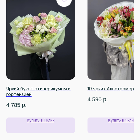
Розы
Преимущества
Авторские букеты
Отзывы
О КОМПАНИИ
РЕКВИЗИТЫ
ИП Бадалов Ф.Р.
О нас
ИНН 661222924169
Наши гарантии
ОГРНИП 323665800166410
Цветы для бизнеса
totubadalov@mail.ru
+7 (996) 597-17-15
Яркий букет с гиперикумом и
19 ярких Альстромерий
г. Екатеринбург, ул. Куйбышева, 137
гортензией
(напротив Шарташского рынка)
4 590
р.
Ежедневно с 08:00 до 22:00
4 785
р.
Купить в 1 клик
Купить в 1 клик