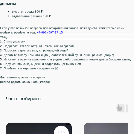
ДОСТАВКА
в черте города 390 ₽
отдаленные районы 690 ₽
Если у вас возникли вопросы при оформлении заказа, пожалуйста, свяжитесь с нами
любым способом по тел.
+7(996)-597-17-15
УХОД
1. Снять упаковку
2. Подрезать стебли острым ножом, косым срезом
3. Поместить цветы в вазу с прохладной водой
4. Добавьте в воду немного льда (необязательный пункт, лишь рекомендация)
5. Не ставить вазу на сквозняке или рядом с обогревателем, иначе цветы быстрее завянут
6. Воду менять каждый день и подрезать цветы на 1 см
7. Пребывать в хорошем настроении 🤗
Доставляем красиво и вовремя.
Всегда рядом, Ваша Flora (Флора)
Часто выбирают
КАТАЛОГ
ДЛЯ КЛИЕНТА
Онлайн витрина
Доставка и оплата
Монобукеты
Правила возврата