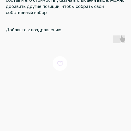
состав и его стоимость указана в описании выше. Можно
добавить другие позиции, чтобы собрать свой
собственный набор
Добавьте к поздравлению
КАТАЛОГ
ДЛЯ КЛИЕНТА
Онлайн витрина
Доставка и оплата
Монобукеты
Правила возврата
Розы
Преимущества