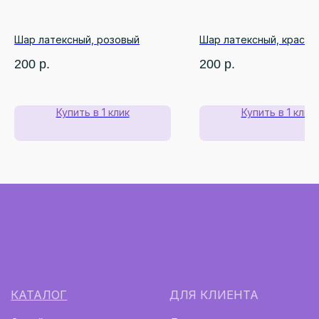
Авторские букеты
Отзывы
Шар латексный, розовый
Шар латексный, красны
О КОМПАНИИ
РЕКВИЗИТЫ
200
р.
200
р.
ИП Бадалов Ф.Р.
О нас
ИНН 661222924169
Наши гарантии
ОГРНИП 323665800166410
Цветы для бизнеса
Купить в 1 клик
Купить в 1 клик
totubadalov@mail.ru
+7 (996) 597-17-15
г. Екатеринбург, ул. Куйбышева, 137
(напротив Шарташского рынка)
Ежедневно с 08:00 до 22:00
Монобукеты