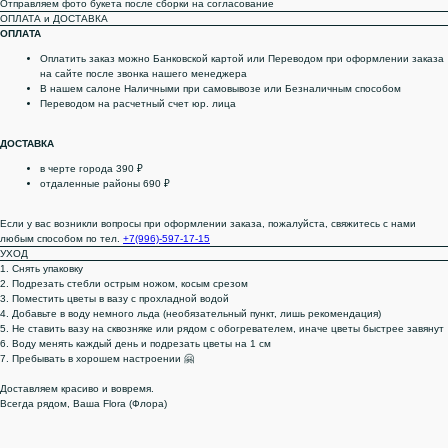
Отправляем фото букета после сборки на согласование
ОПЛАТА и ДОСТАВКА
ОПЛАТА
Оплатить заказ можно Банковской картой или Переводом при оформлении заказа
на сайте после звонка нашего менеджера
В нашем салоне Наличными при самовывозе или Безналичным способом
Переводом на расчетный счет юр. лица
ДОСТАВКА
в черте города 390 ₽
отдаленные районы 690 ₽
Если у вас возникли вопросы при оформлении заказа, пожалуйста, свяжитесь с нами
любым способом по тел.
+7(996)-597-17-15
УХОД
1. Снять упаковку
2. Подрезать стебли острым ножом, косым срезом
3. Поместить цветы в вазу с прохладной водой
4. Добавьте в воду немного льда (необязательный пункт, лишь рекомендация)
5. Не ставить вазу на сквозняке или рядом с обогревателем, иначе цветы быстрее завянут
6. Воду менять каждый день и подрезать цветы на 1 см
7. Пребывать в хорошем настроении 🤗
Доставляем красиво и вовремя.
Всегда рядом, Ваша Flora (Флора)