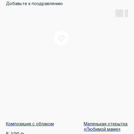
Добавьте к поздравлению
КАТАЛОГ
ДЛЯ КЛИЕНТА
Онлайн витрина
Доставка и оплата
Монобукеты
Правила возврата
Розы
Преимущества
Авторские букеты
Отзывы
О КОМПАНИИ
РЕКВИЗИТЫ
ИП Бадалов Ф.Р.
О нас
ИНН 661222924169
Наши гарантии
ОГРНИП 323665800166410
Цветы для бизнеса
totubadalov@mail.ru
+7 (996) 597-17-15
г. Екатеринбург, ул. Куйбышева, 137
(напротив Шарташского рынка)
Композиция с облаком
Маленькая открытка 7 х
Ежедневно с 08:00 до 22:00
«Любимой маме»